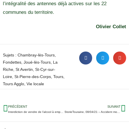
l’intégralité des antennes déjà actives sur les 22
communes du territoire.
Olivier Collet
Sujets :
Chambray-lès-Tours
,
Fondettes
,
Joué-lès-Tours
,
La
Riche
,
St Avertin
,
St-Cyr-sur-
Loire
,
St-Pierre-des-Corps
,
Tours
,
Tours Agglo
,
Vie locale
PRÉCÉDENT
SUIVANT
Interdiction de vendre de l’alcool à emporter : La colère de patrons de bars tourangeaux
StorieTouraine, 08/04/21 – Accident mortel chez les Compagnons ; IME fermé pour Covid à Château-Renault ; L’Office du Tourisme de Tours fermé…