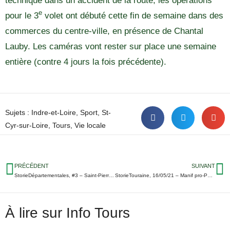
technique dans un accident de la route, les opérations
e
pour le 3
volet ont débuté cette fin de semaine dans des
commerces du centre-ville, en présence de Chantal
Lauby. Les caméras vont rester sur place une semaine
entière (contre 4 jours la fois précédente).
Sujets :
Indre-et-Loire
,
Sport
,
St-
Cyr-sur-Loire
,
Tours
,
Vie locale
PRÉCÉDENT
SUIVANT
StorieDépartementales, #3 – Saint-Pierre-des-Corps, Tours-Nord, Tours-Est… Info Tours vous raconte la campagne
StorieTouraine, 16/05/21 – Manif pro-Palestine à Tours ; Action anti-5G ; L’UTBM gagne et jouera en Pro B la saison prochaine…
À lire sur Info Tours