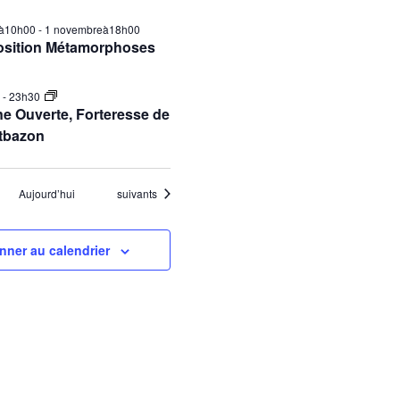
ilà10h00
-
1 novembreà18h00
osition Métamorphoses
0
-
23h30
e Ouverte, Forteresse de
tbazon
Évènements
Aujourd’hui
suivants
nner au calendrier