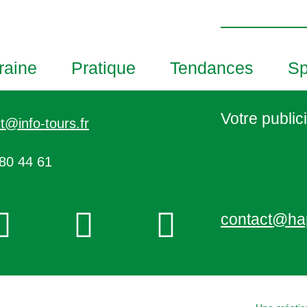
h
o
t
o
raine
Pratique
Tendances
Sp
V
i
e
Votre publici
t@info-tours.fr
w
80 44 61
contact@ha