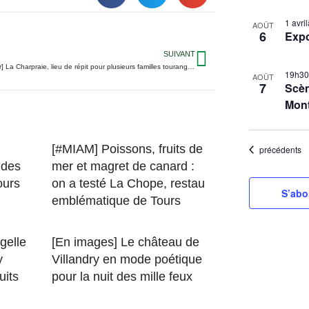
S
L
1 avr
é
AOÛT
6
Exp
i
l
SUIVANT
s
e
[Photos du jour] La Charpraie, lieu de répit pour plusieurs familles tourangelles
19h3
t
c
AOÛT
7
Scèn
t
o
Mon
i
f
o
e
n
[#MIAM] Poissons, fruits de
Évènements
précédents
v
n
 des
mer et magret de canard :
e
e
ours
on a testé La Chope, restau
n
S’abo
z
emblématique de Tours
t
l
s
a
gelle
[En images] Le château de
d
i
y
Villandry en mode poétique
a
n
uits
pour la nuit des mille feux
t
P
e