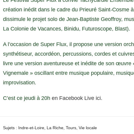
Le Festival Super Flux a convié Tachycardie Ensemble 
création inédit dans le cadre du Prieuré Saint-Cosme
dissimule le projet solo de Jean-Baptiste Geoffroy, mus
La Colonie de Vacances, Binidu, Futuroscope, Blast).
A l’occasion de Super Flux, il propose une version orch
synthétiseur, accordéon, percussions, cordes et cuivr
livre une version aventureuse et inédite de son œuvre 
Vignemale » oscillant entre musique populaire, musiqu
improvisation.
C’est ce jeudi à 20h
en Facebook Live ici.
Sujets :
Indre-et-Loire
,
La Riche
,
Tours
,
Vie locale