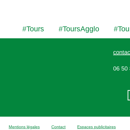
#Tours
#ToursAgglo
#Tou
contac
06 50 
Mentions légales
Contact
Espaces publicitaires