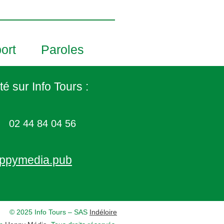
ort
Paroles
té sur Info Tours :
02 44 84 04 56
ppymedia.pub
© 2025 Info Tours – SAS
Indéloire