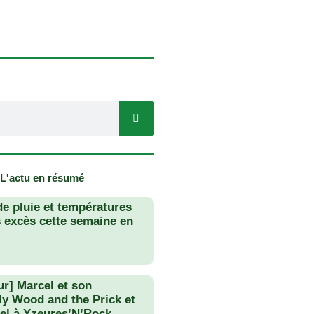
 L'actu en résumé
de pluie et températures
s excès cette semaine en
ur] Marcel et son
lly Wood and the Prick et
el à Yzeures’N’Rock