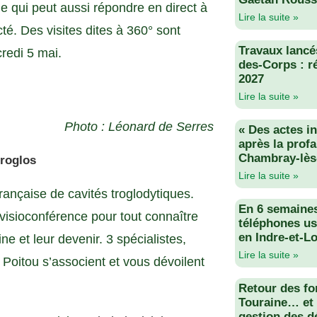
de qui peut aussi répondre en direct à
Lire la suite »
té. Des visites dites à 360° sont
Travaux lancés
redi 5 mai.
des-Corps : r
2027
Lire la suite »
Photo : Léonard de Serres
« Des actes i
après la profa
Chambray-lès
troglos
Lire la suite »
rançaise de cavités troglodytiques.
En 6 semaine
 visioconférence pour tout connaître
téléphones us
en Indre-et-Lo
e et leur devenir. 3 spécialistes,
Lire la suite »
oitou s’associent et vous dévoilent
Retour des fo
Touraine… et 
gestion des d