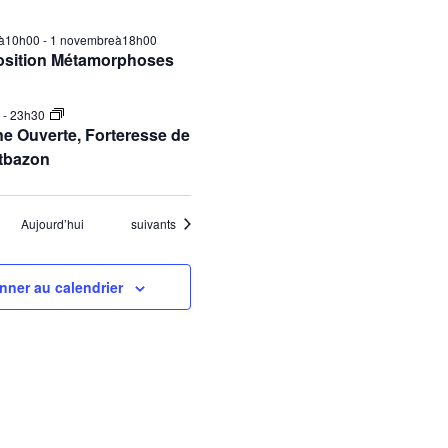
ilà10h00
-
1 novembreà18h00
osition Métamorphoses
0
-
23h30
e Ouverte, Forteresse de
tbazon
Évènements
Aujourd’hui
suivants
nner au calendrier