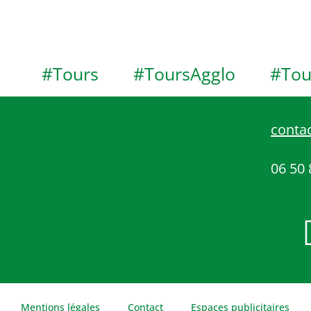
#Tours
#ToursAgglo
#Tou
contac
06 50 
Mentions légales
Contact
Espaces publicitaires