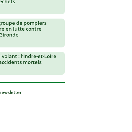
échets
groupe de pompiers
re en lutte contre
 Gironde
volant : l’Indre-et-Loire
 accidents mortels
 newsletter