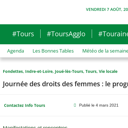
VENDREDI 7 AOÛT, 2
#Tours
#ToursAgglo
#Tourain
Agenda
Les Bonnes Tables
Météo de la semain
Fondettes
,
Indre-et-Loire
,
Joué-lès-Tours
,
Tours
,
Vie locale
Journée des droits des femmes : le pr
Contactez Info Tours
Publié le
4 mars 2021