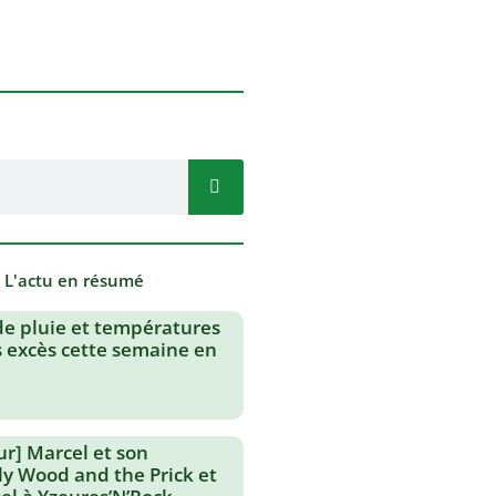
- L'actu en résumé
de pluie et températures
s excès cette semaine en
ur] Marcel et son
lly Wood and the Prick et