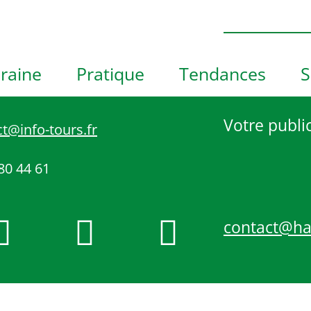
h
o
t
o
raine
Pratique
Tendances
S
V
i
e
Votre public
t@info-tours.fr
w
80 44 61
contact@h