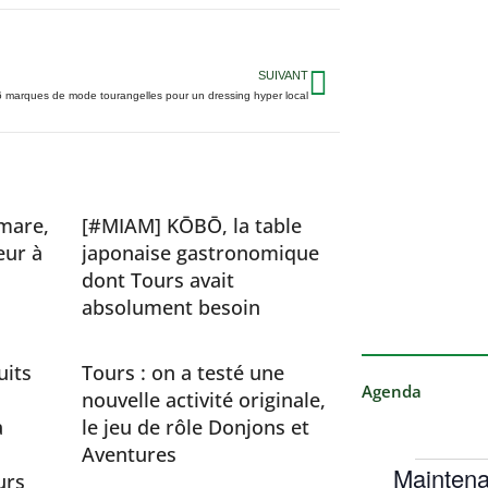
SUIVANT
6 marques de mode tourangelles pour un dressing hyper local
mare,
[#MIAM] KŌBŌ, la table
eur à
japonaise gastronomique
dont Tours avait
absolument besoin
uits
Tours : on a testé une
Agenda
nouvelle activité originale,
a
le jeu de rôle Donjons et
Aventures
Maintena
urs