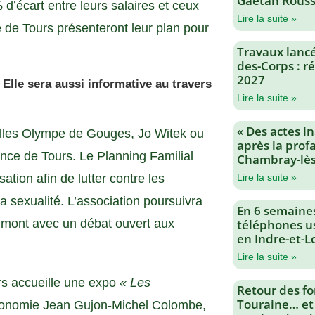
Gaëtan Rouss
 d’écart entre leurs salaires et ceux
Lire la suite »
 de Tours présenteront leur plan pour
Travaux lancés
des-Corps : 
2027
Elle sera aussi informative au travers
Lire la suite »
« Des actes i
lles Olympe de Gouges, Jo Witek ou
après la profa
nce de Tours. Le Planning Familial
Chambray-lès
ation afin de lutter contre les
Lire la suite »
a sexualité. L’association poursuivra
En 6 semaine
dmont avec un débat ouvert aux
téléphones us
en Indre-et-L
Lire la suite »
rs accueille une expo
« Les
Retour des fo
Touraine… et
utonomie Jean Gujon-Michel Colombe,