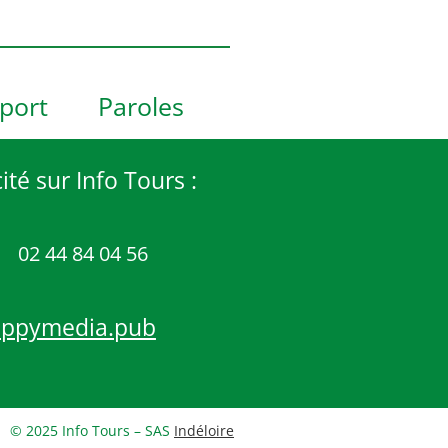
port
Paroles
ité sur Info Tours :
02 44 84 04 56
appymedia.pub
© 2025 Info Tours – SAS
Indéloire