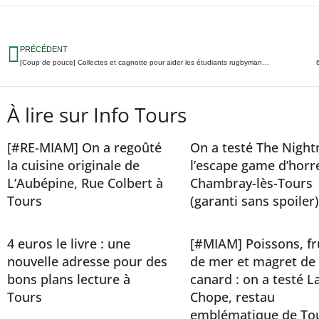
PRÉCÉDENT
[Coup de pouce] Collectes et cagnotte pour aider les étudiants rugbymans de Touraine
À lire sur Info Tours
[#RE-MIAM] On a regoûté
On a testé The Night
la cuisine originale de
l’escape game d’horr
L’Aubépine, Rue Colbert à
Chambray-lès-Tours
Tours
(garanti sans spoiler)
4 euros le livre : une
[#MIAM] Poissons, fr
nouvelle adresse pour des
de mer et magret de
bons plans lecture à
canard : on a testé L
Tours
Chope, restau
emblématique de To