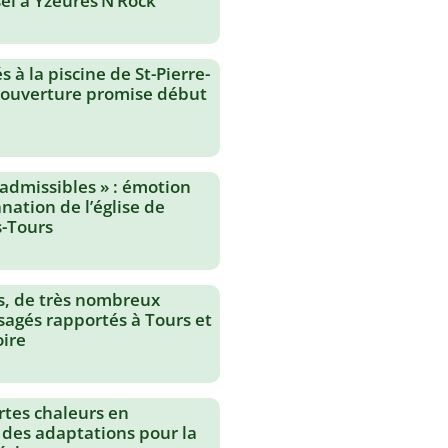
el à Yzeures’N’Rock
 à la piscine de St-Pierre-
réouverture promise début
nadmissibles » : émotion
nation de l’église de
-Tours
s, de très nombreux
agés rapportés à Tours et
oire
rtes chaleurs en
 des adaptations pour la