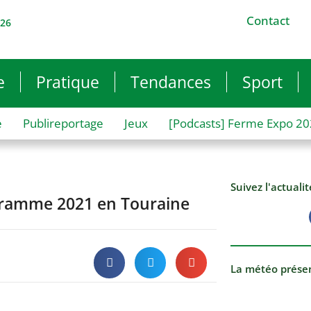
Contact
026
e
Pratique
Tendances
Sport
e
Publireportage
Jeux
[Podcasts] Ferme Expo 2
Suivez l'actuali
ogramme 2021 en Touraine
La météo prése