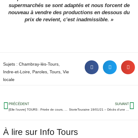
supermarchés se sont adaptés et nous forcent de
nouveau à vendre des productions en dessous du
prix de revient, c’est inadmissible. »
Sujets :
Chambray-lès-Tours
,
Indre-et-Loire
,
Paroles
,
Tours
,
Vie
locale
PRÉCÉDENT
SUIVANT
[Elle l’ouvre] TOURS : Privée de cours, une prof de pole dance et yoga en grève de la faim
StorieTouraine 19/01/21 – Décès d’une femme vaccinée contre la Covid-19 ; Appel à témoins à Tours ; Reprise du hockey et du foot fin janvier…
À lire sur Info Tours