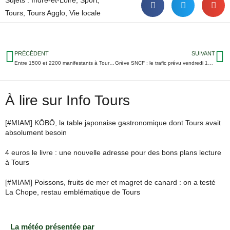
Tours
,
Tours Agglo
,
Vie locale
PRÉCÉDENT
SUIVANT
Entre 1500 et 2200 manifestants à Tours-Nord
Grève SNCF : le trafic prévu vendredi 17 janvier
À lire sur Info Tours
[#MIAM] KŌBŌ, la table japonaise gastronomique dont Tours avait
absolument besoin
4 euros le livre : une nouvelle adresse pour des bons plans lecture
à Tours
[#MIAM] Poissons, fruits de mer et magret de canard : on a testé
La Chope, restau emblématique de Tours
La météo présentée par