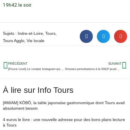
19h42 le soir.
Sujets :
Indre-et-Loire
,
Tours
,
Tours Agglo
,
Vie locale
PRÉCÉDENT
SUIVANT
[Pouce Levé] Le compte Instagram qui dénonce les agressions de rue à Tours
Grosses perturbations à la SNCF jeudi 05 décembre
À lire sur Info Tours
[#MIAM] KŌBŌ, la table japonaise gastronomique dont Tours avait
absolument besoin
4 euros le livre : une nouvelle adresse pour des bons plans lecture
à Tours