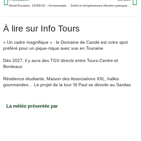
StorieTouraine, 15/09/19 – Anniversaire de la mort d’Ali aux Atlantes ; 7-1 pour le TFC contre Joué-lès-Tours ; Les Remparts vainqueurs en Alsace…
Soleil et températures élevées presque toute la semaine en Indre-et-Loire
À lire sur Info Tours
« Un cadre magnifique » : le Domaine de Candé est votre spot
préféré pour un pique-nique avec vue en Touraine
Dès 2027, il y aura des TGV directs entre Tours-Centre et
Bordeaux
Résidence étudiante, Maison des Associations XXL, halles
gourmandes… Le projet de la tour St Paul se dévoile au Sanitas
La météo présentée par