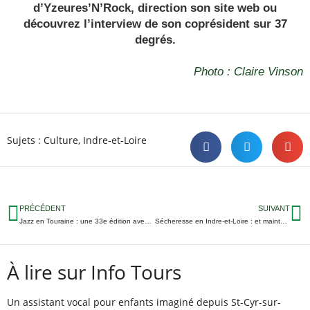
d’Yzeures’N’Rock, direction
son site web
ou
découvrez l’interview de son coprésident
sur 37
degrés.
Photo : Claire Vinson
Sujets :
Culture
,
Indre-et-Loire
PRÉCÉDENT
SUIVANT
Jazz en Touraine : une 33e édition avec Thomas Dutronc, Lisa Simone ou Scott Hamilton
Sécheresse en Indre-et-Loire : et maintenant interdiction d’arroser golfs et terrains de sport
À lire sur Info Tours
Un assistant vocal pour enfants imaginé depuis St-Cyr-sur-