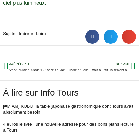
ciel plus lumineux.
Sujets :
Indre-et-Loire
PRÉCÉDENT
SUIVANT
StorieTouraine, 06/06/19 : série de voitures cassées à Loches, jusqu’à 30 mois de prison pour le « drive de la drogue », des centaines de mouettes à Amboise…
Indre-et-Loire : mais au fait, ils servent à quoi les défenseurs des droits ?
À lire sur Info Tours
[#MIAM] KŌBŌ, la table japonaise gastronomique dont Tours avait
absolument besoin
4 euros le livre : une nouvelle adresse pour des bons plans lecture
à Tours