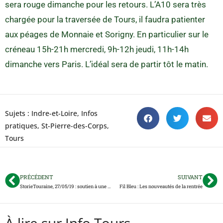
sera rouge dimanche pour les retours. L’A10 sera très
chargée pour la traversée de Tours, il faudra patienter
aux péages de Monnaie et Sorigny. En particulier sur le
créneau 15h-21h mercredi, 9h-12h jeudi, 11h-14h
dimanche vers Paris. L’idéal sera de partir tôt le matin.
Sujets :
Indre-et-Loire
,
Infos
pratiques
,
St-Pierre-des-Corps
,
Tours
PRÉCÉDENT
SUIVANT
StorieTouraine, 27/05/19 : soutien à une famille au Sanitas, fuite de gaz dans le centre de Tours, le jeu de Tours Métropole prolongé…
Fil Bleu : Les nouveautés de la rentrée
À lire sur Info Tours