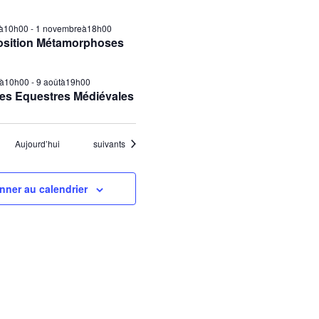
ilà10h00
-
1 novembreà18h00
osition Métamorphoses
tà10h00
-
9 aoûtà19h00
es Equestres Médiévales
Évènements
Aujourd’hui
suivants
nner au calendrier