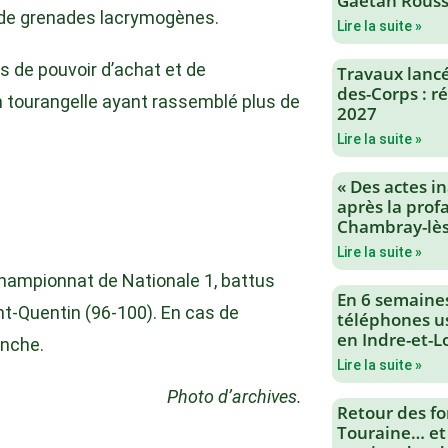
Gaëtan Rouss
s de grenades lacrymogènes.
Lire la suite »
 de pouvoir d’achat et de
Travaux lancés
des-Corps : 
 tourangelle ayant rassemblé plus de
2027
Lire la suite »
« Des actes i
après la profa
Chambray-lès
Lire la suite »
 championnat de Nationale 1, battus
En 6 semaine
int-Quentin (96-100). En cas de
téléphones us
en Indre-et-L
anche.
Lire la suite »
Photo d’archives.
Retour des fo
Touraine… et