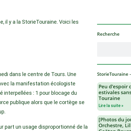
, il y a la StorieTouraine. Voici les
Recherche
edi dans le centre de Tours. Une
StorieTouraine 
 avec la manifestation écologiste
Peu d’espoir 
estivales san
 interpellées : 1 pour blocage du
Touraine
orce publique alors que le cortège se
Lire la suite »
up.
[Photos du jo
Orchestre, Li
r part un usage disproportionné de la