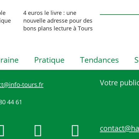
h
o
le
4 euros le livre : une
t
ique
nouvelle adresse pour des
o
bons plans lecture à Tours
V
i
e
raine
Pratique
Tendances
S
w
Votre public
t@info-tours.fr
80 44 61
contact@h