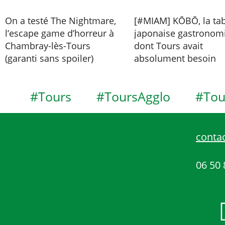
On a testé The Nightmare,
[#MIAM] KŌBŌ, la tab
l’escape game d’horreur à
japonaise gastronom
Chambray-lès-Tours
dont Tours avait
(garanti sans spoiler)
absolument besoin
#Tours
#ToursAgglo
#Tou
contac
06 50 