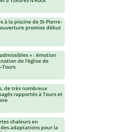
el à Yzeures’N’Rock
 à la piscine de St-Pierre-
réouverture promise début
nadmissibles » : émotion
nation de l’église de
-Tours
s, de très nombreux
agés rapportés à Tours et
oire
rtes chaleurs en
 des adaptations pour la