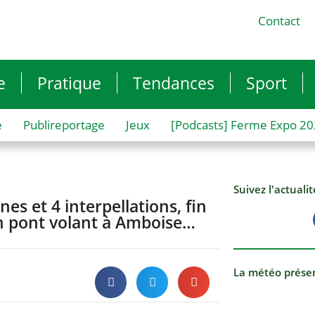
Contact
e
Pratique
Tendances
Sport
e
Publireportage
Jeux
[Podcasts] Ferme Expo 2
Suivez l'actuali
nes et 4 interpellations, fin
un pont volant à Amboise…
La météo prése