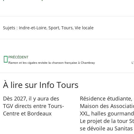
Sujets :
Indre-et-Loire
,
Sport
,
Tours
,
Vie locale
PRÉCÉDENT
Ramon et les cigales revisite la chanson française à Chambray
L
À lire sur Info Tours
Dès 2027, il y aura des
Résidence étudiante,
TGV directs entre Tours-
Maison des Associati
Centre et Bordeaux
XXL, halles gourman
Le projet de la tour S
se dévoile au Sanitas