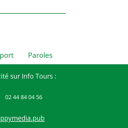
port
Paroles
ité sur Info Tours :
02 44 84 04 56
appymedia.pub