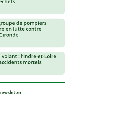
échets
groupe de pompiers
re en lutte contre
 Gironde
volant : l’Indre-et-Loire
 accidents mortels
 newsletter