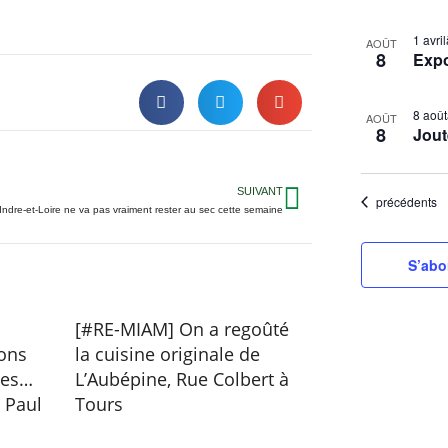
S
L
1 avr
é
AOÛT
8
Exp
i
l
s
e
t
8 aoû
c
AOÛT
8
Jout
t
o
i
f
o
SUIVANT
e
Évènements
précédents
’Indre-et-Loire ne va pas vraiment rester au sec cette semaine
n
v
n
e
S’abo
e
n
z
t
l
[#RE-MIAM] On a regoûté
s
a
ons
la cuisine originale de
i
d
des…
L’Aubépine, Rue Colbert à
a
n
t Paul
Tours
t
P
e