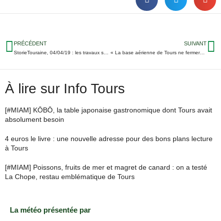
PRÉCÉDENT
SUIVANT
StorieTouraine, 04/04/19 : les travaux sur le pont Napoléon repoussés, démission du maire de Montrésor, un nouveau commandant chez les pompiers de Nord Agglo…
« La base aérienne de Tours ne fermera pas »
À lire sur Info Tours
[#MIAM] KŌBŌ, la table japonaise gastronomique dont Tours avait
absolument besoin
4 euros le livre : une nouvelle adresse pour des bons plans lecture
à Tours
[#MIAM] Poissons, fruits de mer et magret de canard : on a testé
La Chope, restau emblématique de Tours
La météo présentée par