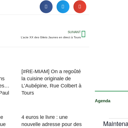
SUIVANT
L’acte XX des Gilets Jaunes en direct à Tours
[#RE-MIAM] On a regoûté
ns
la cuisine originale de
des…
L’Aubépine, Rue Colbert à
 Paul
Tours
Agenda
le
4 euros le livre : une
Maintena
que
nouvelle adresse pour des