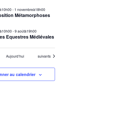
ilà10h00
-
1 novembreà18h00
osition Métamorphoses
tà10h00
-
9 aoûtà19h00
es Equestres Médiévales
Évènements
Aujourd’hui
suivants
nner au calendrier