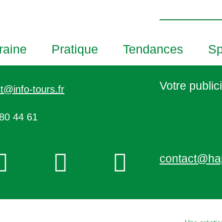
h
o
t
o
raine
Pratique
Tendances
Sp
V
i
e
Votre publici
t@info-tours.fr
w
80 44 61
contact@ha