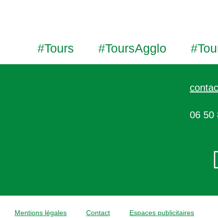
#Tours
#ToursAgglo
#Tou
contac
06 50 
Mentions légales
Contact
Espaces publicitaires