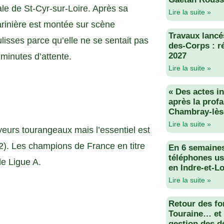
ale de St-Cyr-sur-Loire. Après sa
Lire la suite »
arinière est montée sur scène
Travaux lancés
isses parce qu’elle ne se sentait pas
des-Corps : r
2027
 minutes d’attente.
Lire la suite »
« Des actes i
après la profa
Chambray-lès
Lire la suite »
eyeurs tourangeaux mais l’essentiel est
2). Les champions de France en titre
En 6 semaine
téléphones us
e Ligue A.
en Indre-et-Lo
Lire la suite »
Retour des fo
Touraine… et 
gestion des d