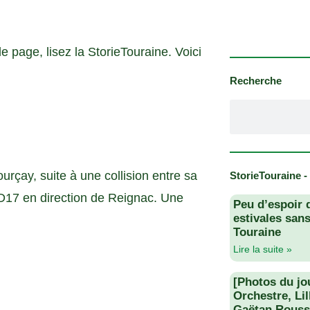
le page, lisez la StorieTouraine. Voici
Recherche
urçay, suite à une collision entre sa
StorieTouraine -
a D17 en direction de Reignac. Une
Peu d’espoir 
estivales san
Touraine
Lire la suite »
[Photos du jo
Orchestre, Li
Gaëtan Rouss