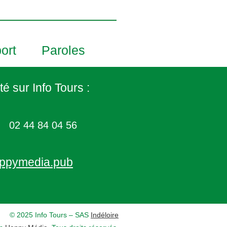
ort
Paroles
té sur Info Tours :
02 44 84 04 56
ppymedia.pub
© 2025 Info Tours – SAS
Indéloire