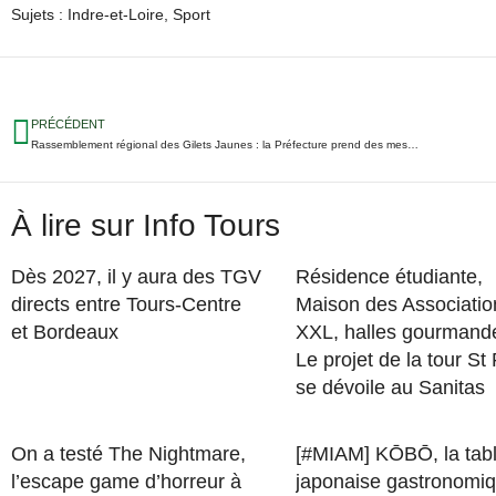
Sujets :
Indre-et-Loire
,
Sport
PRÉCÉDENT
Rassemblement régional des Gilets Jaunes : la Préfecture prend des mesures d’interdictions
À lire sur Info Tours
Dès 2027, il y aura des TGV
Résidence étudiante,
directs entre Tours-Centre
Maison des Associatio
et Bordeaux
XXL, halles gourman
Le projet de la tour St
se dévoile au Sanitas
On a testé The Nightmare,
[#MIAM] KŌBŌ, la tab
l’escape game d’horreur à
japonaise gastronomi