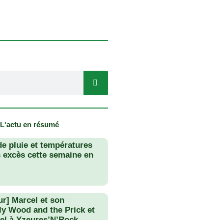
 L'actu en résumé
de pluie et températures
s excès cette semaine en
ur] Marcel et son
lly Wood and the Prick et
el à Yzeures’N’Rock