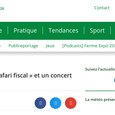
Contact
026
e
Pratique
Tendances
Sport
e
Publireportage
Jeux
[Podcasts] Ferme Expo 2
Suivez l'actuali
fari fiscal » et un concert
La météo prése