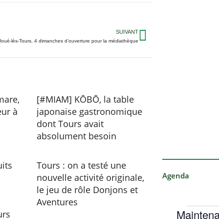
SUIVANT
Joué-lès-Tours, 4 dimanches d’ouverture pour la médiathèque
mare,
[#MIAM] KŌBŌ, la table
eur à
japonaise gastronomique
dont Tours avait
absolument besoin
its
Tours : on a testé une
Agenda
nouvelle activité originale,
le jeu de rôle Donjons et
Aventures
Maintena
urs