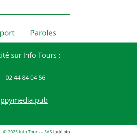
port
Paroles
ité sur Info Tours :
02 44 84 04 56
appymedia.pub
© 2025 Info Tours – SAS
Indéloire