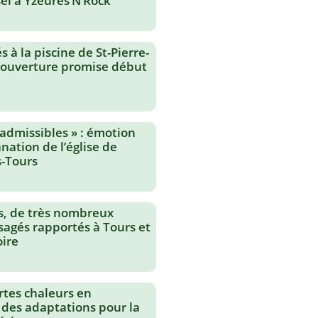
el à Yzeures’N’Rock
 à la piscine de St-Pierre-
réouverture promise début
nadmissibles » : émotion
nation de l’église de
-Tours
s, de très nombreux
agés rapportés à Tours et
oire
rtes chaleurs en
 des adaptations pour la