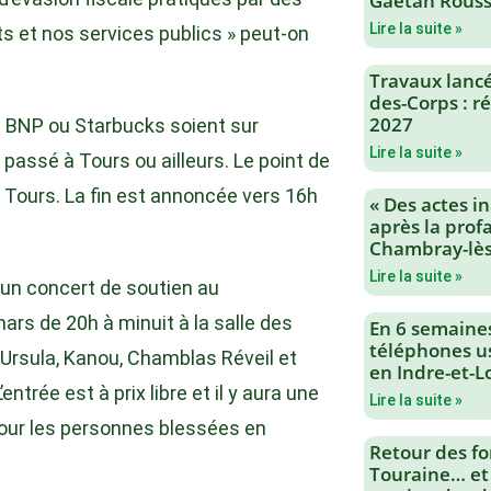
Gaëtan Rouss
Lire la suite »
ts et nos services publics » peut-on
Travaux lancés
des-Corps : 
2027
a BNP ou Starbucks soient sur
Lire la suite »
e passé à Tours ou ailleurs. Le point de
e Tours. La fin est annoncée vers 16h
« Des actes i
après la profa
Chambray-lès
Lire la suite »
, un concert de soutien au
rs de 20h à minuit à la salle des
En 6 semaine
téléphones us
Ursula, Kanou, Chamblas Réveil et
en Indre-et-L
entrée est à prix libre et il y aura une
Lire la suite »
pour les personnes blessées en
Retour des fo
Touraine… et