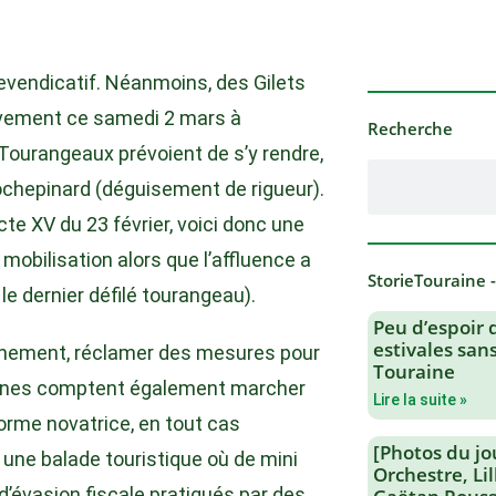
revendicatif. Néanmoins, des Gilets
uvement ce samedi 2 mars à
Recherche
 Tourangeaux prévoient de s’y rendre,
ochepinard (déguisement de rigueur).
e XV du 23 février, voici donc une
mobilisation alors que l’affluence a
StorieTouraine 
e dernier défilé tourangeau).
Peu d’espoir 
estivales san
ernement, réclamer des mesures pour
Touraine
 Jaunes comptent également marcher
Lire la suite »
orme novatrice, en tout cas
[Photos du jo
 « une balade touristique où de mini
Orchestre, Li
’évasion fiscale pratiqués par des