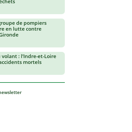
échets
groupe de pompiers
re en lutte contre
 Gironde
volant : l’Indre-et-Loire
 accidents mortels
 newsletter