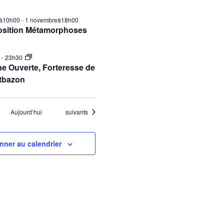
ilà10h00
-
1 novembreà18h00
osition Métamorphoses
0
-
23h30
e Ouverte, Forteresse de
tbazon
Évènements
Aujourd’hui
suivants
nner au calendrier