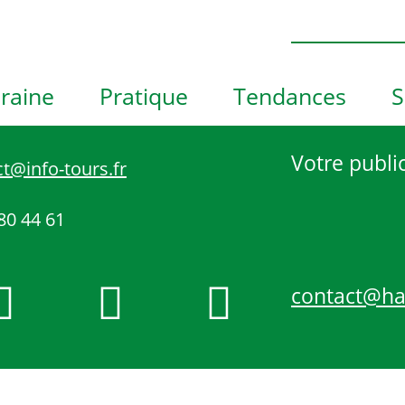
h
o
t
o
raine
Pratique
Tendances
S
V
i
e
Votre public
t@info-tours.fr
w
80 44 61
contact@h