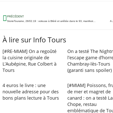
PRÉCÉDENT
StorieTouraine, 28/02.19 : voleuse à Bléré et arrêtée dans le 93, manifestation contre les pesticides à Tours, réunion publique sur le quartier des casernes…
A 
À lire sur Info Tours
[#RE-MIAM] On a regoûté
On a testé The Night
la cuisine originale de
l’escape game d’horr
L’Aubépine, Rue Colbert à
Chambray-lès-Tours
Tours
(garanti sans spoiler)
4 euros le livre : une
[#MIAM] Poissons, fru
nouvelle adresse pour des
de mer et magret de
bons plans lecture à Tours
canard : on a testé La
Chope, restau
emblématique de To