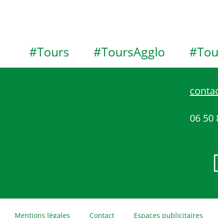
#Tours
#ToursAgglo
#Tou
contac
06 50 
Mentions légales
Contact
Espaces publicitaires