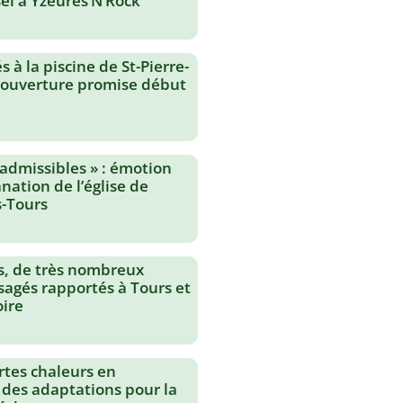
el à Yzeures’N’Rock
 à la piscine de St-Pierre-
réouverture promise début
nadmissibles » : émotion
nation de l’église de
-Tours
s, de très nombreux
agés rapportés à Tours et
oire
rtes chaleurs en
 des adaptations pour la