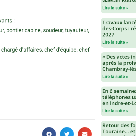
Gaëtan Rouss
Lire la suite »
vants :
Travaux lancés
des-Corps : 
r, pontier cabine, soudeur, tuyauteur,
2027
Lire la suite »
chargé d’affaires, chef d’équipe, chef
« Des actes i
après la profa
Chambray-lès
Lire la suite »
En 6 semaine
téléphones us
en Indre-et-L
Lire la suite »
Retour des fo
Touraine… et