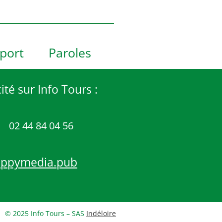
port
Paroles
ité sur Info Tours :
02 44 84 04 56
appymedia.pub
© 2025 Info Tours – SAS
Indéloire