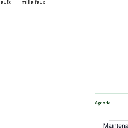
eufs
mille feux
Agenda
Maintena