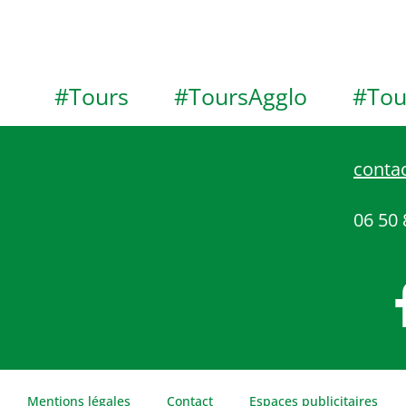
#Tours
#ToursAgglo
#Tou
contac
06 50 
Mentions légales
Contact
Espaces publicitaires