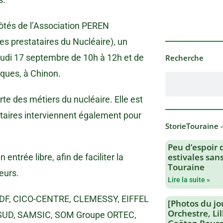
ôtés de l’Association PEREN
es prestataires du Nucléaire), un
eudi 17 septembre de 10h à 12h et de
Recherche
cques, à Chinon.
te des métiers du nucléaire. Elle est
ataires interviennent également pour
StorieTouraine 
Peu d’espoir 
estivales san
ntrée libre, afin de faciliter la
Touraine
eurs.
Lire la suite »
 : EDF, CICO-CENTRE, CLEMESSY, EIFFEL
[Photos du jo
Orchestre, Li
SUD, SAMSIC, SOM Groupe ORTEC,