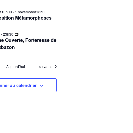
ilà10h00
-
1 novembreà18h00
osition Métamorphoses
0
-
23h30
e Ouverte, Forteresse de
tbazon
Évènements
Aujourd’hui
suivants
nner au calendrier