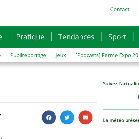
Contact
e
Pratique
Tendances
Sport
e
Publireportage
Jeux
[Podcasts] Ferme Expo 2
Suivez l'actuali
5
La météo prése
s.