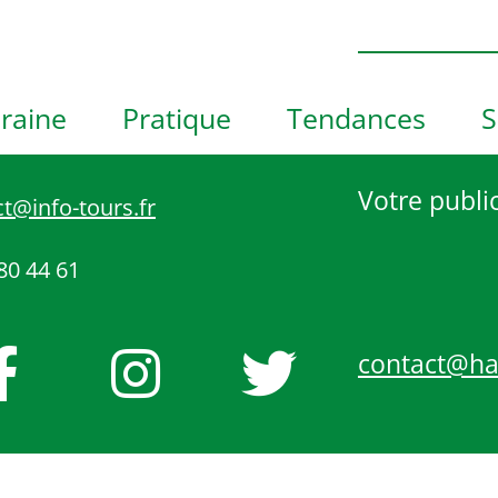
h
o
t
o
raine
Pratique
Tendances
S
V
i
e
Votre public
t@info-tours.fr
w
80 44 61
contact@h