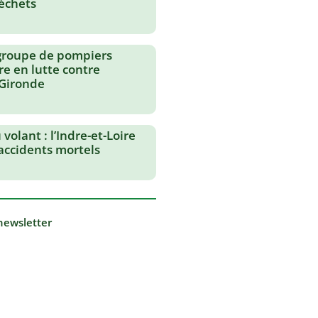
échets
groupe de pompiers
re en lutte contre
 Gironde
volant : l’Indre-et-Loire
 accidents mortels
 newsletter