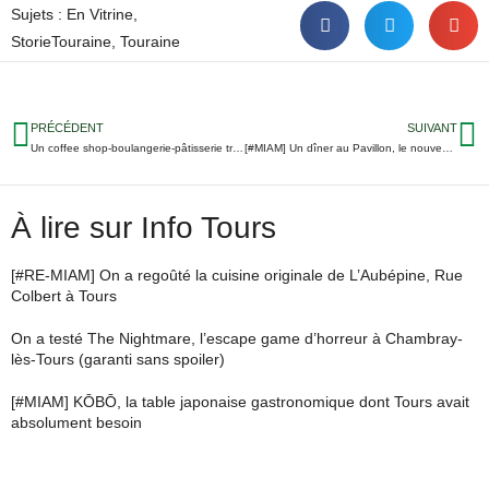
Sujets :
En Vitrine
,
StorieTouraine
,
Touraine
PRÉCÉDENT
SUIVANT
Un coffee shop-boulangerie-pâtisserie très tendance s’implante à Chambray-lès-Tours
[#MIAM] Un dîner au Pavillon, le nouveau défi d’Olivier Arlot à Tours
À lire sur Info Tours
[#RE-MIAM] On a regoûté la cuisine originale de L’Aubépine, Rue
Colbert à Tours
On a testé The Nightmare, l’escape game d’horreur à Chambray-
lès-Tours (garanti sans spoiler)
[#MIAM] KŌBŌ, la table japonaise gastronomique dont Tours avait
absolument besoin