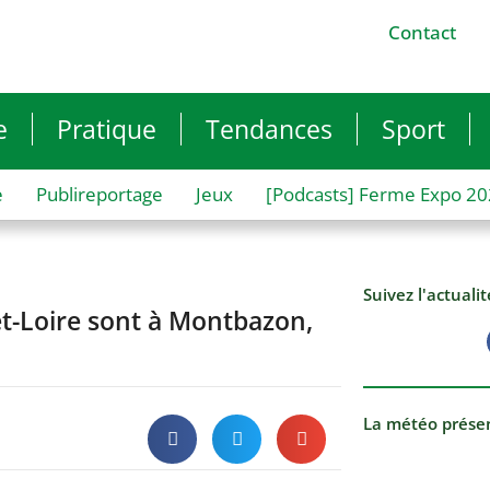
Contact
e
Pratique
Tendances
Sport
e
Publireportage
Jeux
[Podcasts] Ferme Expo 2
Suivez l'actuali
et-Loire sont à Montbazon,
La météo prése