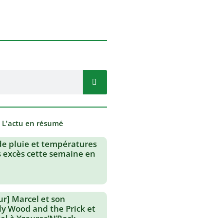
- L'actu en résumé
de pluie et températures
s excès cette semaine en
ur] Marcel et son
lly Wood and the Prick et