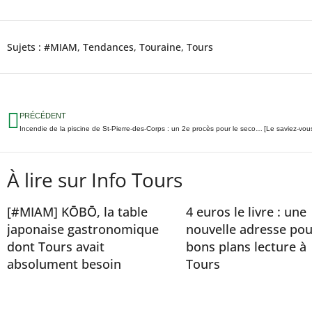
Sujets :
#MIAM
,
Tendances
,
Touraine
,
Tours
PRÉCÉDENT
Incendie de la piscine de St-Pierre-des-Corps : un 2e procès pour le second suspect
À lire sur Info Tours
[#MIAM] KŌBŌ, la table
4 euros le livre : une
japonaise gastronomique
nouvelle adresse pou
dont Tours avait
bons plans lecture à
absolument besoin
Tours