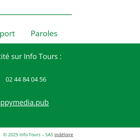
port
Paroles
ité sur Info Tours :
02 44 84 04 56
appymedia.pub
© 2025 Info Tours – SAS
Indéloire