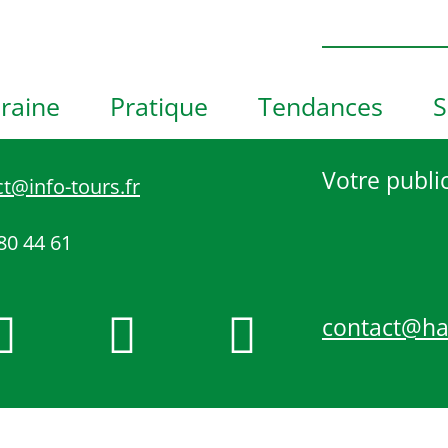
h
o
t
o
raine
Pratique
Tendances
S
V
i
e
Votre public
t@info-tours.fr
w
80 44 61
contact@h