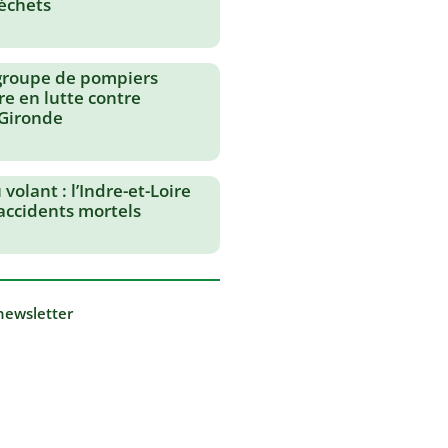
échets
groupe de pompiers
re en lutte contre
 Gironde
volant : l’Indre-et-Loire
 accidents mortels
 newsletter