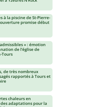
el à Yzeures’N’Rock
 à la piscine de St-Pierre-
réouverture promise début
nadmissibles » : émotion
nation de l’église de
-Tours
s, de très nombreux
agés rapportés à Tours et
oire
rtes chaleurs en
 des adaptations pour la