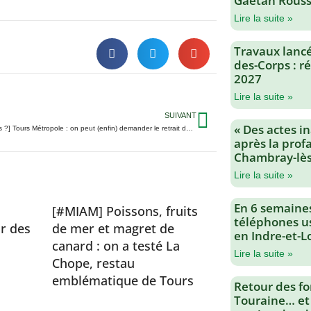
Gaëtan Rouss
Lire la suite »
Travaux lancés
des-Corps : 
2027
Lire la suite »
SUIVANT
« Des actes i
[Le saviez-vous ?] Tours Métropole : on peut (enfin) demander le retrait des encombrants par Internet
après la profa
Chambray-lès
Lire la suite »
En 6 semaine
[#MIAM] Poissons, fruits
téléphones us
r des
de mer et magret de
en Indre-et-L
canard : on a testé La
Lire la suite »
Chope, restau
emblématique de Tours
Retour des fo
Touraine… et