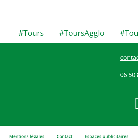
#Tours
#ToursAgglo
#Tou
contac
06 50 
Mentions légales
Contact
Espaces publicitaires