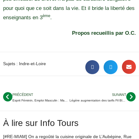
pour quoi que ce soit dans la vie. Et il bride la liberté des
ème
enseignants en 3
.
Propos recueillis par O.C.
Sujets :
Indre-et-Loire
PRÉCÉDENT
SUIVANT
Esprit Féminin, Emploi Masculin : Maud MATHIE, formatrice dans l’agriculture
Légère augmentation des tarifs Fil Bleu le 1er août
À lire sur Info Tours
[#RE-MIAM] On a regoûté la cuisine originale de L’Aubépine, Rue