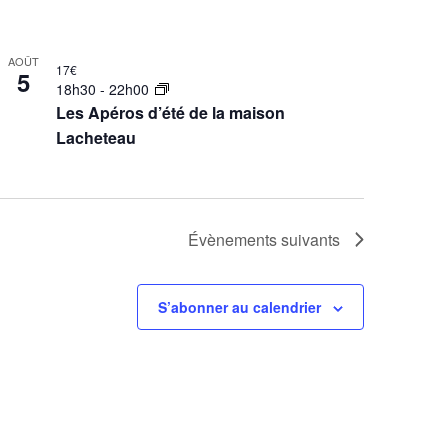
t
AOÛT
17€
5
18h30
-
22h00
Les Apéros d’été de la maison
Lacheteau
Évènements
suivants
S’abonner au calendrier