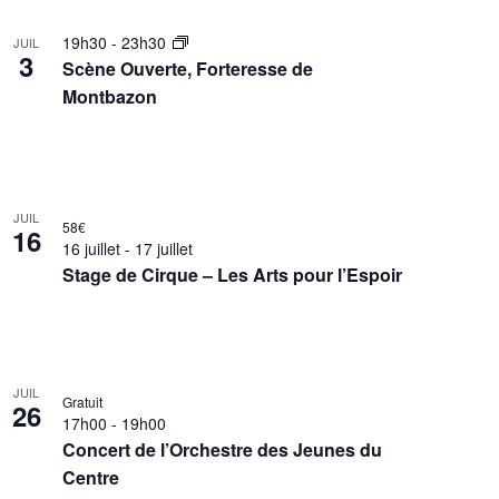
t
19h30
-
23h30
i
JUIL
3
Scène Ouverte, Forteresse de
o
Montbazon
n
d
e
v
u
JUIL
58€
16
e
16 juillet
-
17 juillet
s
Stage de Cirque – Les Arts pour l’Espoir
É
v
è
n
JUIL
Gratuit
e
26
17h00
-
19h00
m
Concert de l’Orchestre des Jeunes du
e
Centre
n