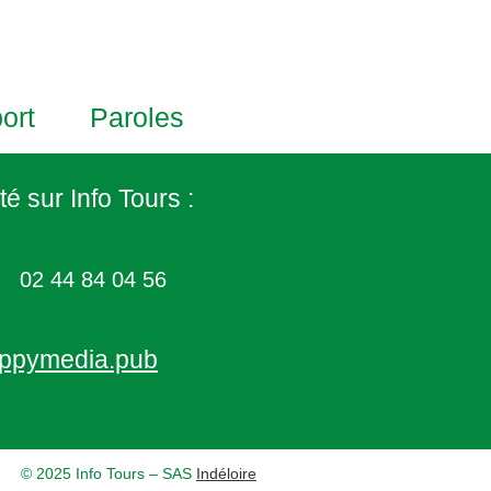
ort
Paroles
té sur Info Tours :
02 44 84 04 56
ppymedia.pub
© 2025 Info Tours – SAS
Indéloire