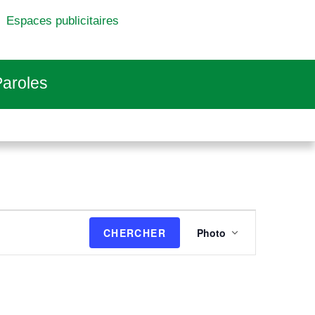
Espaces publicitaires
aroles
N
CHERCHER
Photo
a
v
i
g
a