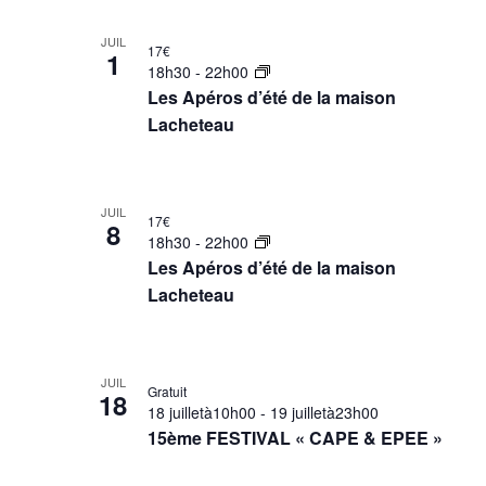
r
r
é
m
L
c
JUIL
17€
l
o
1
i
h
18h30
-
22h00
e
t
s
e
Les Apéros d’été de la maison
c
-
Lacheteau
t
e
t
c
o
t
i
l
f
n
o
é
JUIL
e
n
a
.
17€
8
18h30
-
22h00
n
v
R
v
Les Apéros d’été de la maison
e
e
e
i
Lacheteau
z
c
n
g
l
h
t
a
a
e
s
t
d
r
JUIL
Gratuit
i
18
i
a
c
18 juilletà10h00
-
19 juilletà23h00
n
o
t
h
15ème FESTIVAL « CAPE & EPEE »
P
n
e
e