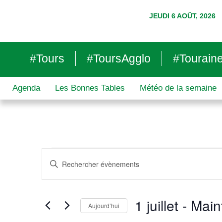
JEUDI 6 AOÛT, 2026
#Tours
#ToursAgglo
#Tourain
Agenda
Les Bonnes Tables
Météo de la semaine
R
S
e
a
c
i
h
s
1 juillet
 - 
Main
Aujourd’hui
e
i
S