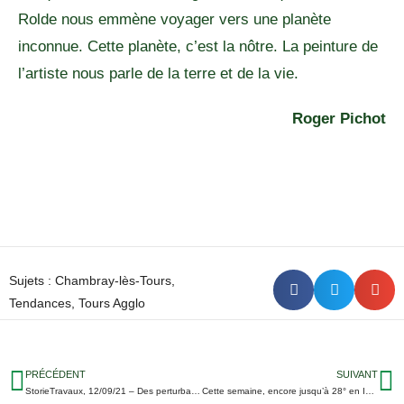
Rolde nous emmène voyager vers une planète
inconnue. Cette planète, c’est la nôtre. La peinture de
l’artiste nous parle de la terre et de la vie.
Roger Pichot
Sujets :
Chambray-lès-Tours
,
Tendances
,
Tours Agglo
PRÉCÉDENT
SUIVANT
StorieTravaux, 12/09/21 – Des perturbations sur l’A10, l’A85 et le Bd Jean Royer de Tours
Cette semaine, encore jusqu’à 28° en Indre-et-Loire