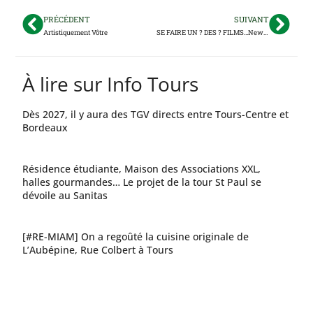
PRÉCÉDENT
SUIVANT
Artistiquement Vôtre
SE FAIRE UN ? DES ? FILMS…Newtopia 12.4 (2025)
À lire sur Info Tours
Dès 2027, il y aura des TGV directs entre Tours-Centre et
Bordeaux
Résidence étudiante, Maison des Associations XXL,
halles gourmandes… Le projet de la tour St Paul se
dévoile au Sanitas
[#RE-MIAM] On a regoûté la cuisine originale de
L’Aubépine, Rue Colbert à Tours