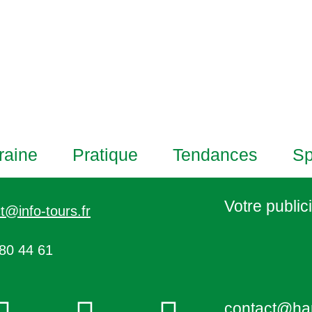
raine
Pratique
Tendances
Sp
Votre publici
t@info-tours.fr
80 44 61
contact@ha