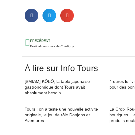
PRÉCÉDENT
Festival des roses de Chédigny
À lire sur Info Tours
[#MIAM] KŌBŌ, la table japonaise
4 euros le li
gastronomique dont Tours avait
pour des bons
absolument besoin
Tours : on a testé une nouvelle activité
La Croix Rou
originale, le jeu de rôle Donjons et
boutiques… e
Aventures
produits neuf