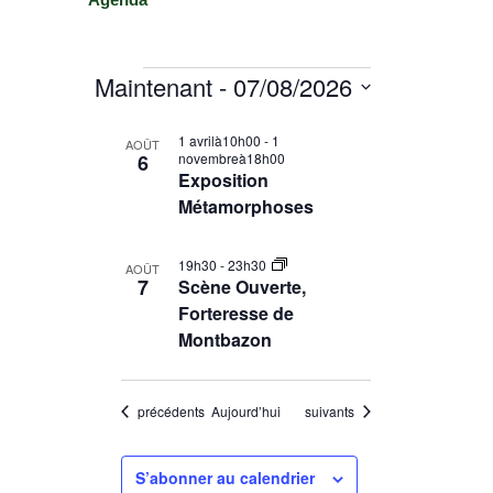
Maintenant
 - 
07/08/2026
S
L
1 avrilà10h00
-
1
é
AOÛT
6
novembreà18h00
i
l
Exposition
e
s
Métamorphoses
c
t
t
o
19h30
-
23h30
i
AOÛT
7
Scène Ouverte,
f
o
Forteresse de
e
n
Montbazon
n
v
e
e
z
Évènements
Évènements
n
précédents
Aujourd’hui
suivants
l
t
a
d
s
S’abonner au calendrier