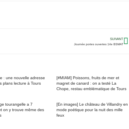
SUIVANT
Journée portes ouvertes 14e BSMAT
vre : une nouvelle adresse
[#MIAM] Poissons, fruits de mer et
 plans lecture à Tours
magret de canard : on a testé La
Chope, restau emblématique de Tours
ge tourangelle a 7
[En images] Le château de Villandry en
t on y trouve même des
mode poétique pour la nuit des mille
s
feux