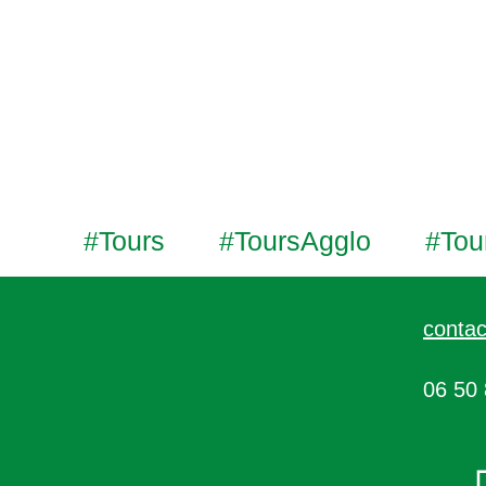
#Tours
#ToursAgglo
#Tou
contac
06 50 