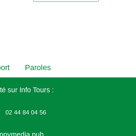
a
i
t
n
e
P
h
o
t
o
V
ort
Paroles
i
e
w
té sur Info Tours :
02 44 84 04 56
ppymedia.pub